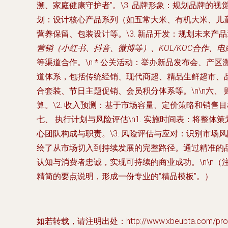
溯、家庭健康守护者”。\3. 品牌形象：规划品牌的视觉
划：设计核心产品系列（如五常大米、有机大米、儿童
营养保留、包装设计等。\3. 新品开发：规划未来产品迭
营销（小红书、抖音、微博等）、KOL/KOC合作、
等渠道合作。\n * 公关活动：举办新品发布会、产
道体系，包括传统经销、现代商超、精品生鲜超市、品
合套装、节日主题促销、会员积分体系等。\n\n六、
算。\2. 收入预测：基于市场容量、定价策略和销售目
七、 执行计划与风险评估\n1. 实施时间表：将整
心团队构成与职责。\3. 风险评估与应对：识别市场风
绘了从市场切入到持续发展的完整路径。通过精准的
认知与消费者忠诚，实现可持续的商业成功。\n\n
精简的要点说明，形成一份专业的“精品模板”。）
如若转载，请注明出处：http://www.xbeubta.com/produ