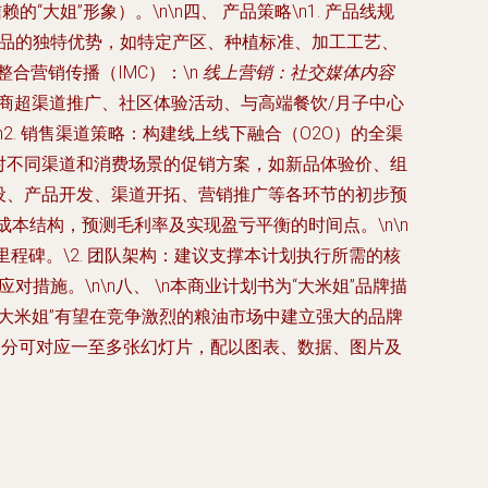
大姐”形象）。\n\n四、 产品策略\n1. 产品线规
产品的独特优势，如特定产区、种植标准、加工工艺、
整合营销传播（IMC）：\n
线上营销：社交媒体内容
商超渠道推广、社区体验活动、与高端餐饮/月子中心
2. 销售渠道策略：构建线上线下融合（O2O）的全渠
针对不同渠道和消费场景的促销方案，如新品体验价、组
牌建设、产品开发、渠道开拓、营销推广等各环节的初步预
算成本结构，预测毛利率及实现盈亏平衡的时间点。\n\n
里程碑。\2. 团队架构：建议支撑本计划执行所需的核
施。\n\n八、 \n本商业计划书为“大米姐”品牌描
大米姐”有望在竞争激烈的粮油市场中建立强大的品牌
每部分可对应一至多张幻灯片，配以图表、数据、图片及