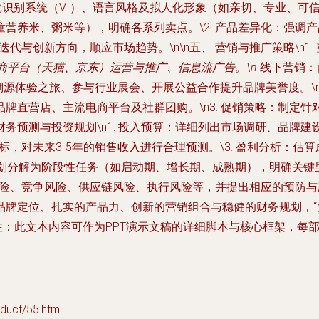
识别系统（VI）、语言风格及拟人化形象（如亲切、专业、可信赖的“
营养米、粥米等），明确各系列卖点。\2. 产品差异化：强调
代与创新方向，顺应市场趋势。\n\n五、 营销与推广策略\n1. 
电商平台（天猫、京东）运营与推广、信息流广告。\n
线下营销：
区溯源体验之旅、参与行业展会、开展公益合作提升品牌美誉度。\n
牌直营店、主流电商平台及社群团购。\n3. 促销策略：制定
 财务预测与投资规划\n1. 投入预算：详细列出市场调研、品
标，对未来3-5年的销售收入进行合理预测。\3. 盈利分析：估
体策划分解为阶段性任务（如启动期、增长期、成熟期），明确关键
险、竞争风险、供应链风险、执行风险等，并提出相应的预防与应对措
品牌定位、扎实的产品力、创新的营销组合与稳健的财务规划，“
（注：此文本内容可作为PPT演示文稿的详细脚本与核心框架，
ct/55.html